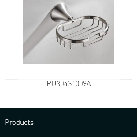
RU304S1009A
Products