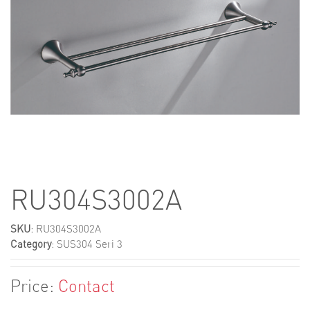
RU304S3002A
SKU
: RU304S3002A
Category
:
SUS304 Seri 3
Price:
Contact