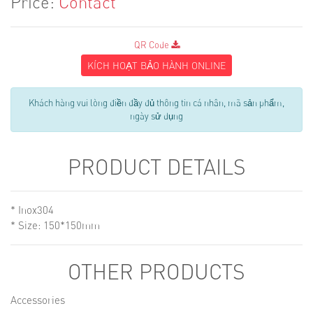
Price:
Contact
QR Code
KÍCH HOẠT BẢO HÀNH ONLINE
Khách hàng vui lòng điền đầy đủ thông tin cá nhân, mã sản phẩm,
ngày sử dụng
PRODUCT DETAILS
* Inox304
* Size: 150*150mm
OTHER PRODUCTS
Accessories