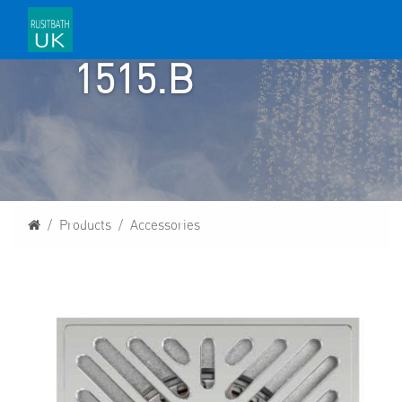
RU
1515.B
Homepage
Products
Accessories