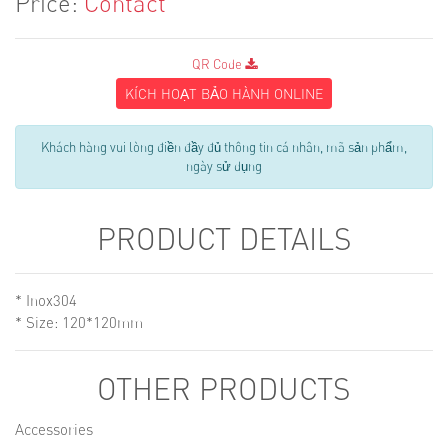
Price:
Contact
QR Code
KÍCH HOẠT BẢO HÀNH ONLINE
Khách hàng vui lòng điền đầy đủ thông tin cá nhân, mã sản phẩm,
ngày sử dụng
PRODUCT DETAILS
* Inox304
* Size: 120*120mm
OTHER PRODUCTS
Accessories