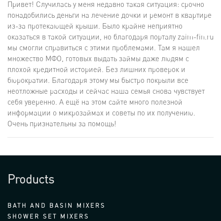
Привет! Случилась у меня недавно такая ситуация: срочно
понадобились деньги на лечение дочки и ремонт в квартире
из-за протекающей крыши. Было крайне неприятно
оказаться в такой ситуации, но благодаря порталу zaim-fin.ru
мы смогли справиться с этими проблемами. Там я нашел
множество МФО, готовых выдать займы даже людям с
плохой кредитной историей. Без лишних проверок и
бюрократии. Благодаря этому мы быстро покрыли все
неотложные расходы и сейчас наша семья снова чувствует
себя уверенно. А ещё на этом сайте много полезной
информации о микрозаймах и советы по их получению.
Очень признательны за помощь!
Products
BATH AND BASIN MIXERS
SHOWER SET MIXERS