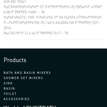
65K EN 10341
РџСЂРѕРІРѕР»РѕРєР° СЃ Р·Р°РґР°РЅРЅС‹Рј РўРљР›Р 47РќР”
0.08 Р“РћРЎРў 14081 – 78
РџРѕР»РѕСЃС‹ РёР· Р·РѕР»РѕС‚Р° Рё РµРіРѕ СЃРїР»Р°РІРѕРІ
Р—Р»РЎСЂРџРґРќ750-70-140 0.45x300x150 Р“РћРЎРў 7221-
2014
РљСЂСѓРі Р 12 4.42 Р“РћРЎРў 7417 – 75
Products
BATH AND BASIN MIXERS
SHOWER SET MIXERS
SINK
BASIN
TOILET
ACCESSORIES