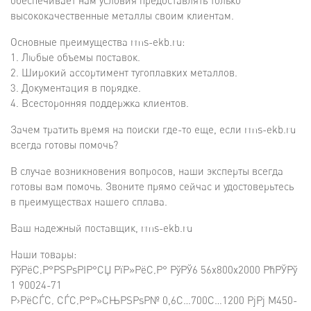
обеспечивает нам условия предоставлять только
высококачественные металлы своим клиентам.
Основные преимущества rms-ekb.ru:
1. Любые объемы поставок.
2. Широкий ассортимент тугоплавких металлов.
3. Документация в порядке.
4. Всесторонняя поддержка клиентов.
Зачем тратить время на поиски где-то еще, если rms-ekb.ru
всегда готовы помочь?
В случае возникновения вопросов, наши эксперты всегда
готовы вам помочь. Звоните прямо сейчас и удостоверьтесь
в преимуществах нашего сплава.
Ваш надежный поставщик, rms-ekb.ru
Наши товары:
РўРёС‚Р°РЅРѕРІР°СЏ РїР»РёС‚Р° РўРЎ6 56x800x2000 РћРЎРў
1 90024-71
Р›РёСЃС‚ СЃС‚Р°Р»СЊРЅРѕР№ 0,6С…700С…1200 РјРј M450-