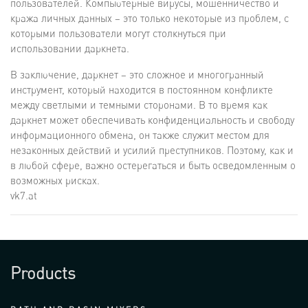
пользователей. Компьютерные вирусы, мошенничество и
кража личных данных – это только некоторые из проблем, с
которыми пользователи могут столкнуться при
использовании даркнета.
В заключение, даркнет – это сложное и многогранный
инструмент, который находится в постоянном конфликте
между светлыми и темными сторонами. В то время как
даркнет может обеспечивать конфиденциальность и свободу
информационного обмена, он также служит местом для
незаконных действий и усилий преступников. Поэтому, как и
в любой сфере, важно остерегаться и быть осведомленным о
возможных рисках.
vk7.at
Products