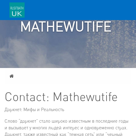
CONTACT:
MATHEWUTIFE
Home
Contact: Mathewutife
Даркнет: Мифы и Реальность
Слово “даркнет” стало широко известным в последние годы
и вызывает у многих людей интерес и одновременно страх.
Даркнет, также известный как “темная сеть” или “черный