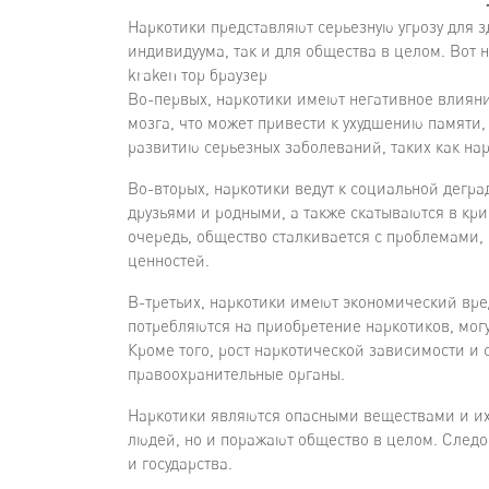
Наркотики представляют серьезную угрозу для 
индивидуума, так и для общества в целом. Вот 
kraken тор браузер
Во-первых, наркотики имеют негативное влиян
мозга, что может привести к ухудшению памяти
развитию серьезных заболеваний, таких как на
Во-вторых, наркотики ведут к социальной дегра
друзьями и родными, а также скатываются в кр
очередь, общество сталкивается с проблемами,
ценностей.
В-третьих, наркотики имеют экономический вре
потребляются на приобретение наркотиков, мог
Кроме того, рост наркотической зависимости и
правоохранительные органы.
Наркотики являются опасными веществами и их
людей, но и поражают общество в целом. Следо
и государства.