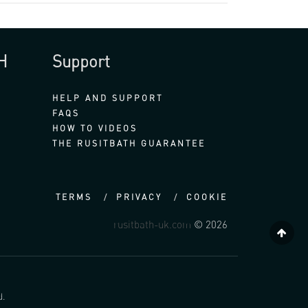
H
Support
HELP AND SUPPORT
FAQS
HOW TO VIDEOS
THE RUSITBATH GUARANTEE
TERMS
PRIVACY
COOKIE
rusitbath-uk.com
© 2026
d.