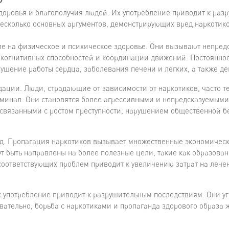
здоровья и благополучия людей. Их употребление приводит к раз
несколько основных аргументов, демонстрирующих вред наркотико
ие на физическое и психическое здоровье. Они вызывают непред
, когнитивных способностей и координации движений. Постоянно
рушение работы сердца, заболевания печени и легких, а также 
дации. Люди, страдающие от зависимости от наркотиков, часто те
иминал. Они становятся более агрессивными и непредсказуемыми,
 связанными с ростом преступности, нарушением общественной б
д. Пропагация наркотиков вызывает множественные экономическ
ут быть направлены на более полезные цели, такие как образова
 соответствующих проблем приводит к увеличению затрат на лече
 употребление приводит к разрушительным последствиям. Они уг
вательно, борьба с наркотиками и пропаганда здорового образа