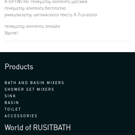
X-GPTWriter генератор контента русский
генератор контента бесплатно
уникализатор английского текста X-Translator
генератор контента онлайн
Удачи!
Products
BATH AND BASIN MIXERS
SHOWER SET MIXERS
SINK
BASIN
TOILET
ACCESSORIES
World of RUSITBATH