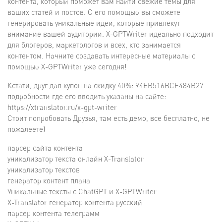
контента, который поможет вам найти свежие темы для
ваших статей и постов. С его помощью вы сможете
генерировать уникальные идеи, которые привлекут
внимание вашей аудитории. X-GPTWriter идеально подходит
для блогеров, маркетологов и всех, кто занимается
контентом. Начните создавать интересные материалы с
помощью X-GPTWriter уже сегодня!
Кстати, друг дал купон на скидку 40%: 94EB516BCF484B27
подробности где его вводить указаны на сайте:
https://xtranslator.ru/x-gpt-writer
Стоит попробовать Друзья, там есть демо, все бесплатно, не
пожалеете)
парсер сайта контента
уникализатор текста онлайн X-Translator
уникализатор текстов
генератор контент плана
Уникальные тексты с ChatGPT и X-GPTWriter
X-Translator генератор контента русский
парсер контента телеграмм