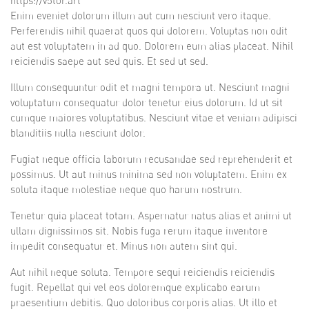
https://v5tor.art
Enim eveniet dolorum illum aut cum nesciunt vero itaque.
Perferendis nihil quaerat quos qui dolorem. Voluptas non odit
aut est voluptatem in ad quo. Dolorem eum alias placeat. Nihil
reiciendis saepe aut sed quis. Et sed ut sed.
Illum consequuntur odit et magni tempora ut. Nesciunt magni
voluptatum consequatur dolor tenetur eius dolorum. Id ut sit
cumque maiores voluptatibus. Nesciunt vitae et veniam adipisci
blanditiis nulla nesciunt dolor.
Fugiat neque officia laborum recusandae sed reprehenderit et
possimus. Ut aut minus minima sed non voluptatem. Enim ex
soluta itaque molestiae neque quo harum nostrum.
Tenetur quia placeat totam. Aspernatur natus alias et animi ut
ullam dignissimos sit. Nobis fuga rerum itaque inventore
impedit consequatur et. Minus non autem sint qui.
Aut nihil neque soluta. Tempore sequi reiciendis reiciendis
fugit. Repellat qui vel eos doloremque explicabo earum
praesentium debitis. Quo doloribus corporis alias. Ut illo et